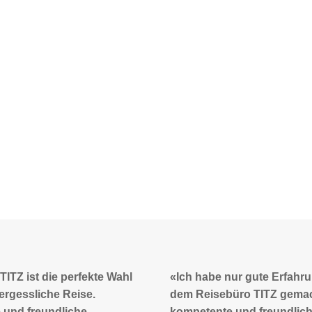
ur gute Erfahrungen mit
«Wie immer eine Perfekte 
üro TITZ gemacht. Sehr
es wurde sich sehr viel Zei
und freundliche
genommen. Bis alles gepas