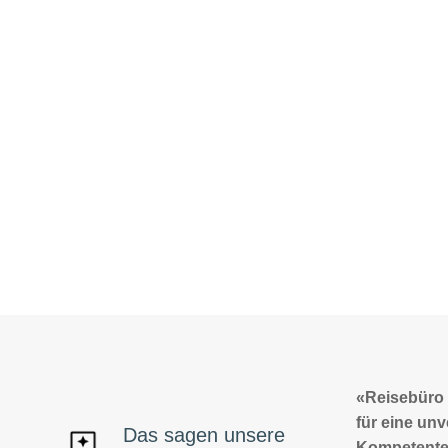
«Reisebüro TITZ ist die perfekte Wahl
«Ich habe n
für eine unvergessliche Reise.
dem Reiseb
Das sagen unsere
Kompetente und freundliche
kompetente 