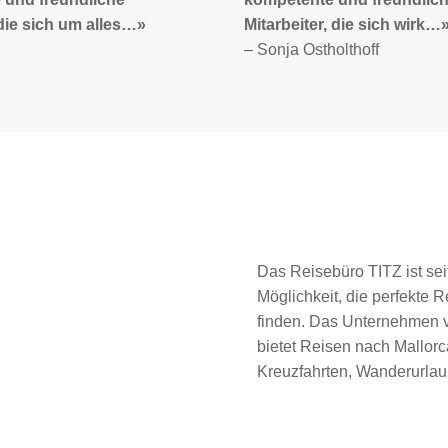
 die sich wirk…»
100%»
olthoff
– Thomas Windoffer
Das Reisebüro TITZ ist sei
Möglichkeit, die perfekte
finden. Das Unternehmen v
bietet Reisen nach Mallorc
Kreuzfahrten, Wanderurla