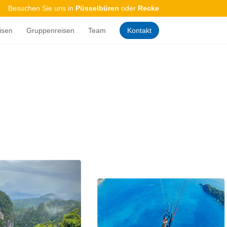
Besuchen Sie uns in
Püsselbüren
oder
Recke
isen
Gruppenreisen
Team
Kontakt